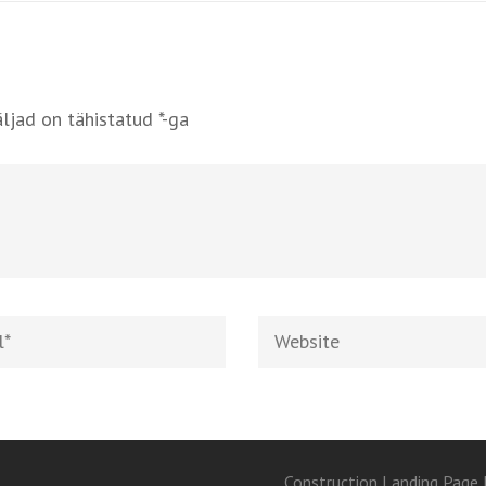
ljad on tähistatud
*
-ga
Website
Construction Landing Page