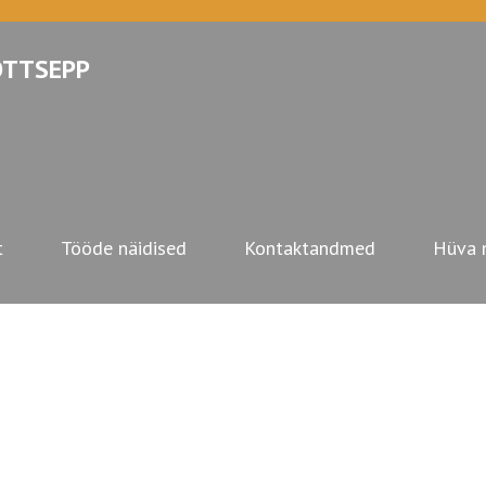
OTTSEPP
t
Tööde näidised
Kontaktandmed
Hüva 