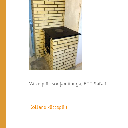
Väike pliit soojamüüriga, FTT Safari
Navigeerimine
Kollane küttepliit