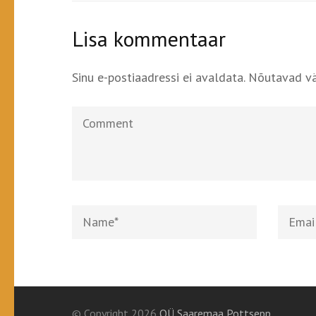
Lisa kommentaar
Sinu e-postiaadressi ei avaldata.
Nõutavad vä
Comment
Name
*
Email
*
© Copyright 2026
OÜ Saaremaa Pottsepp