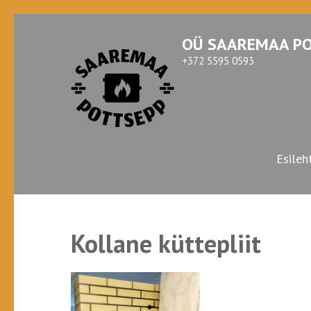
Skip
OÜ SAAREMAA P
to
content
+372 5595 0593
(Press
Enter)
Esileh
Kollane küttepliit