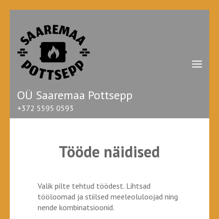
Skip
to
content
(Press
Enter)
OÜ Saaremaa Pottsepp
+372 5595 0593
Tööde näidised
Valik pilte tehtud töödest. Lihtsad
tööloomad ja stiilsed meeleoluloojad ning
nende kombinatsioonid.