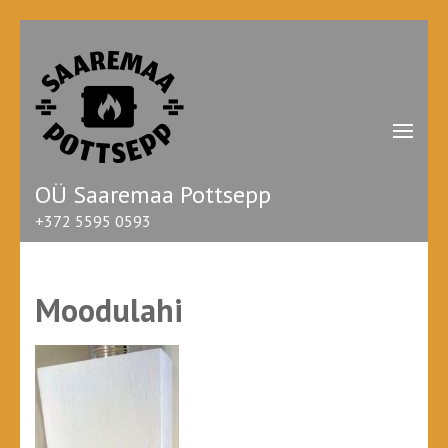
Skip
to
content
(Press
Enter)
OÜ Saaremaa Pottsepp
+372 5595 0593
Moodulahi